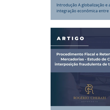
Profunda
Introdução A globalização e 
integração econômica entre 
trouxeram novas oportunid
expansão comercial para as..