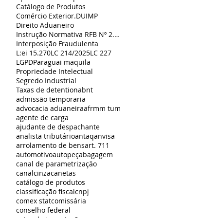
Catálogo de Produtos
Comércio Exterior.
DUIMP
Direito Aduaneiro
Instrução Normativa RFB Nº 2.226
Interposição Fraudulenta
L:ei 15.270
LC 214/2025
LC 227
LGPD
Paraguai maquila
Propriedade Intelectual
Segredo Industrial
Taxas de detention
abnt
admissão temporaria
advocacia aduaneira
afrmm tum
agente de carga
ajudante de despachante
analista tributário
antaq
anvisa
arrolamento de bens
art. 711
automotivo
autopeça
bagagem
canal de parametrização
canalcinza
canetas
catálogo de produtos
classificação fiscal
cnpj
comex stat
comissária
conselho federal