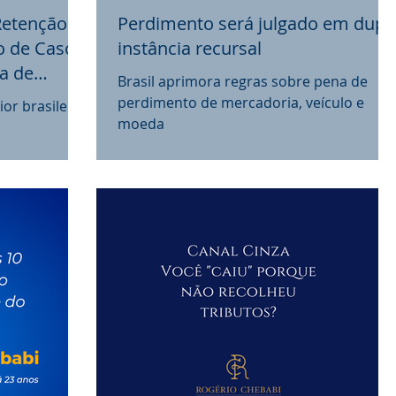
Retenção
Perdimento será julgado em dupl
o de Caso -
instância recursal
ta de
Brasil aprimora regras sobre pena de
perdimento de mercadoria, veículo e
or brasileiro
moeda
ivo de
,...