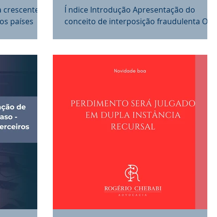
Fraudulenta
a crescente
Í ndice Introdução Apresentação do
os países
conceito de interposição fraudulenta O
ades de
papel da industrialização na
.
descaracterização dessa prática O...