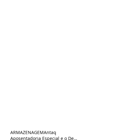
ARMAZENAGEM
Antaq
Aposentadoria Especial e o Despachante Aduaneiro Autônomo: Reflexões a partir do Tema 1291 do STJ