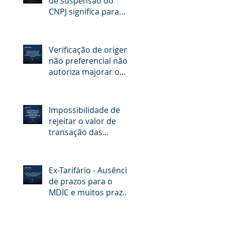
de suspensão do
CNPJ significa para
quem quer aumentar
o limite do RADAR
Verificação de origem
não preferencial não
autoriza majorar o
valor de direito
antidumping sem ato
específico do Gecex
Impossibilidade de
rejeitar o valor de
transação das
mercadorias objeto
de dumping
Ex-Tarifário - Ausência
de prazos para o
MDIC e muitos prazos
para os importadores