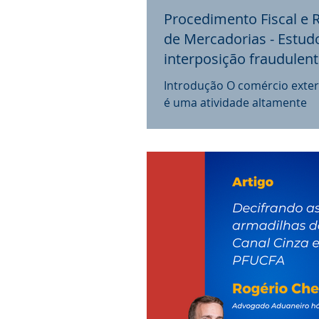
Procedimento Fiscal e 
de Mercadorias - Estud
interposição fraudulen
terceiros
Introdução O comércio exteri
é uma atividade altamente
regulamentada, com o objet
proteger a economia nacional