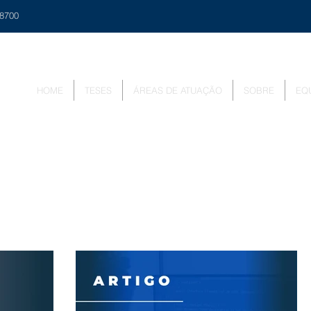
48700
HOME
TESES
ÁREAS DE ATUAÇÃO
SOBRE
EQ