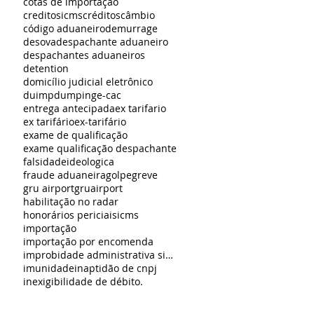
cotas de importação
creditosicms
créditos
câmbio
código aduaneiro
demurrage
desova
despachante aduaneiro
despachantes aduaneiros
detention
domicílio judicial eletrônico
duimp
dumping
e-cac
entrega antecipada
ex tarifario
ex tarifário
ex-tarifário
exame de qualificação
exame qualificação despachante
falsidadeideologica
fraude aduaneira
golpe
greve
gru airport
gruairport
habilitação no radar
honorários periciais
icms
importação
importação por encomenda
improbidade administrativa sindical
imunidade
inaptidão de cnpj
inexigibilidade de débito.