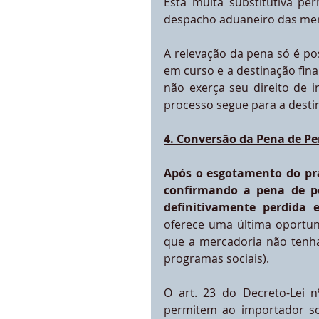
Esta multa substitutiva per
despacho aduaneiro das merca
A relevação da pena só é po
em curso e a destinação fina
não exerça seu direito de i
processo segue para a desti
4. Conversão da Pena de P
Após o esgotamento do pra
confirmando a pena de pe
definitivamente perdida 
oferece uma última oportun
que a mercadoria não tenha 
programas sociais).
O art. 23 do Decreto-Lei n
permitem ao importador so