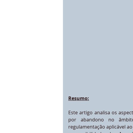
Resumo:
Este artigo analisa os aspe
por abandono no âmbito 
regulamentação aplicável ao