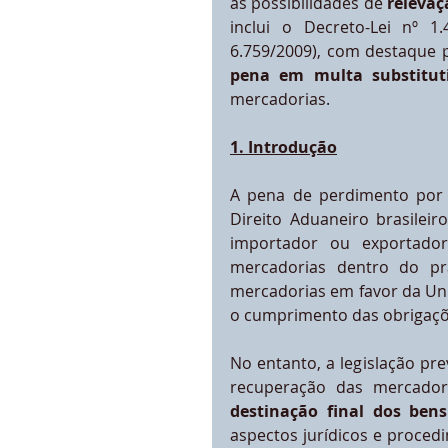
as possibilidades de 
relevaç
inclui o Decreto-Lei nº 1
6.759/2009), com destaque 
pena em multa substitut
mercadorias.
1. Introdução
A pena de perdimento por 
Direito Aduaneiro brasileir
importador ou exportador
mercadorias dentro do pra
mercadorias em favor da Uni
o cumprimento das obrigaçõe
No entanto, a legislação prev
recuperação das mercador
destinação final dos ben
aspectos jurídicos e proced