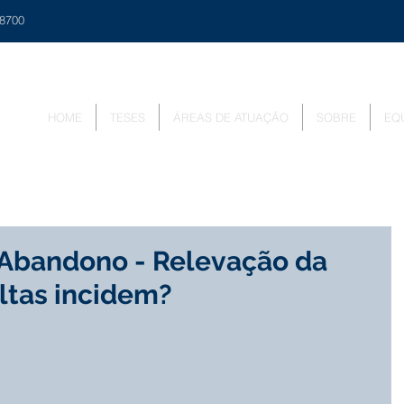
48700
HOME
TESES
ÁREAS DE ATUAÇÃO
SOBRE
EQ
 Abandono - Relevação da
ltas incidem?