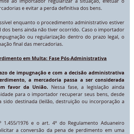
mite ao importador regularizar a situação, efetuar o 
dorias e evitar a perda definitiva dos bens.
ssível enquanto o procedimento administrativo estiver 
l dos bens ainda não tiver ocorrido. Caso o importador 
mpugnação ou regularização dentro do prazo legal, o 
nação final das mercadorias.
erdimento em Multa: Fase Pós-Administrativa
zo de impugnação e com a decisão administrativa 
rdimento, a mercadoria passa a ser considerada 
em favor da União. 
Nessa fase, a legislação ainda 
idade para o importador recuperar seus bens, desde 
sido destinada (leilão, destruição ou incorporação a 
º 1.455/1976 e o art. 4º do Regulamento Aduaneiro 
licitar a conversão da pena de perdimento em uma