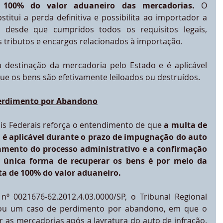
 100% do valor aduaneiro das mercadorias.
 O 
itui a perda definitiva e possibilita ao importador a 
, desde que cumpridos todos os requisitos legais, 
s tributos e encargos relacionados à importação.
a destinação da mercadoria pelo Estado e é aplicável 
 os bens são efetivamente leiloados ou destruídos.
 Perdimento por Abandono
ais Federais reforça o entendimento de que 
a multa de 
 é aplicável durante o prazo de impugnação do auto 
amento do processo administrativo e a confirmação 
 única forma de recuperar os bens é por meio da 
a de 100% do valor aduaneiro.
º 0021676-62.2012.4.03.0000/SP, o Tribunal Regional 
isou um caso de perdimento por abandono, em que o 
 as mercadorias após a lavratura do auto de infração. 