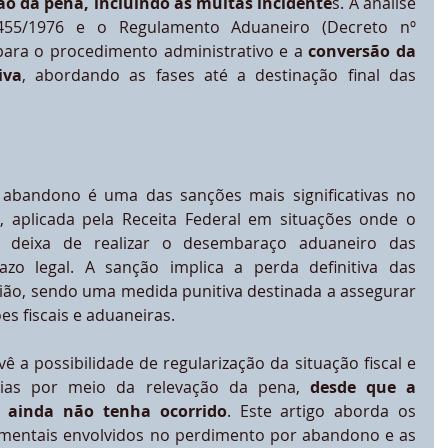
ão da pena, incluindo as multas incidente
s. A análise 
.455/1976 e o Regulamento Aduaneiro (Decreto nº 
para o procedimento administrativo e a
 conversão da 
iva
, abordando as fases até a destinação final das 
abandono é uma das sanções mais significativas no 
o, aplicada pela Receita Federal em situações onde o 
 deixa de realizar o desembaraço aduaneiro das 
zo legal. A sanção implica a perda definitiva das 
ão, sendo uma medida punitiva destinada a assegurar 
s fiscais e aduaneiras.
ê a possibilidade de regularização da situação fiscal e 
ias por meio da relevação da pena,
 desde que a 
s ainda não tenha ocorrido
. Este artigo aborda os 
imentais envolvidos no perdimento por abandono e as 