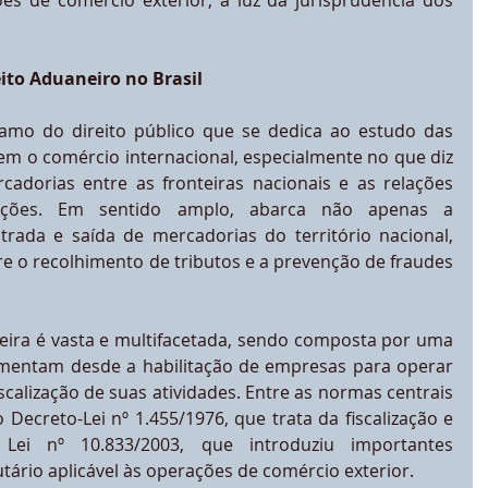
s de comércio exterior, à luz da jurisprudência dos 
eito Aduaneiro no Brasil
amo do direito público que se dedica ao estudo das 
em o comércio internacional, especialmente no que diz 
cadorias entre as fronteiras nacionais e as relações 
ações. Em sentido amplo, abarca não apenas a 
rada e saída de mercadorias do território nacional, 
 o recolhimento de tributos e a prevenção de fraudes 
leira é vasta e multifacetada, sendo composta por uma 
mentam desde a habilitação de empresas para operar 
scalização de suas atividades. Entre as normas centrais 
 Decreto-Lei nº 1.455/1976, que trata da fiscalização e 
Lei nº 10.833/2003, que introduziu importantes 
tário aplicável às operações de comércio exterior.