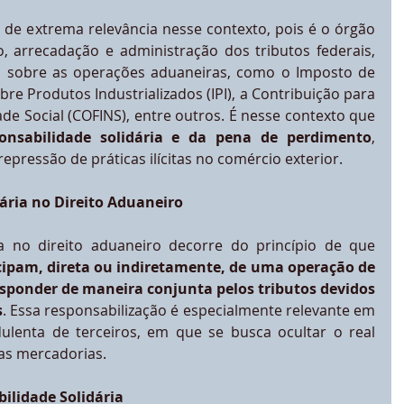
 de extrema relevância nesse contexto, pois é o órgão 
o, arrecadação e administração dos tributos federais, 
es sobre as operações aduaneiras, como o Imposto de 
bre Produtos Industrializados (IPI), a Contribuição para 
e Social (COFINS), entre outros. É nesse contexto que 
onsabilidade solidária e da pena de perdimento
, 
epressão de práticas ilícitas no comércio exterior.
dária no Direito Aduaneiro
A responsabilidade solidária no direito aduaneiro decorre do princípio de que 
cipam, direta ou indiretamente, de uma operação de 
sponder de maneira conjunta pelos tributos devidos 
s
. Essa responsabilização é especialmente relevante em 
ulenta de terceiros, em que se busca ocultar o real 
das mercadorias.
ilidade Solidária