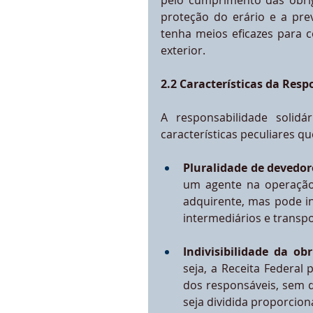
pelo cumprimento das obrig
proteção do erário e a prev
tenha meios eficazes para 
exterior.
2.2 Características da Resp
A responsabilidade solidár
características peculiares 
Pluralidade de devedor
um agente na operação 
adquirente, mas pode in
intermediários e transp
Indivisibilidade da ob
seja, a Receita Federal
dos responsáveis, sem q
seja dividida proporcio