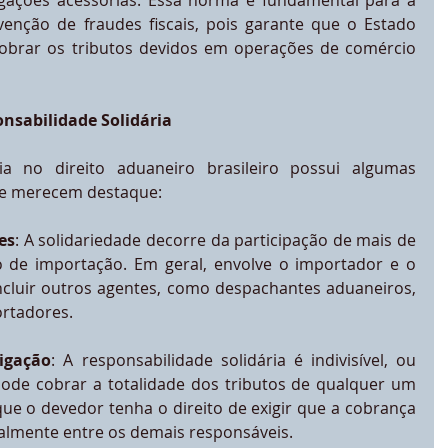
ações acessórias. Essa norma é fundamental para a 
enção de fraudes fiscais, pois garante que o Estado 
cobrar os tributos devidos em operações de comércio 
onsabilidade Solidária
ia no direito aduaneiro brasileiro possui algumas 
que merecem destaque:
es
: A solidariedade decorre da participação de mais de 
de importação. Em geral, envolve o importador e o 
cluir outros agentes, como despachantes aduaneiros, 
ortadores.
rigação
: A responsabilidade solidária é indivisível, ou 
 pode cobrar a totalidade dos tributos de qualquer um 
ue o devedor tenha o direito de exigir que a cobrança 
nalmente entre os demais responsáveis.