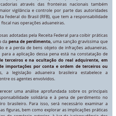
adorias através das fronteiras nacionais também 
aior vigilância e controle por parte das autoridades 
ita Federal do Brasil (RFB), que tem a responsabilidade 
 fiscal nas operações aduaneiras.
sas adotadas pela Receita Federal para coibir práticas 
o da 
pena de perdimento,
 uma sanção gravíssima que 
o e a perda de bens objeto de infrações aduaneiras. 
Um dos fundamentos legais para a aplicação dessa pena está na constatação de 
e terceiros e na ocultação do real adquirente, em 
de importações por conta e ordem de terceiros ou 
. Nesses casos, a legislação aduaneira brasileira estabelece a 
 entre os agentes envolvidos.
ferecer uma análise aprofundada sobre os principais 
sponsabilidade solidária e à pena de perdimento no 
ro brasileiro. Para isso, será necessário examinar a 
sas figuras, bem como explorar as implicações práticas 