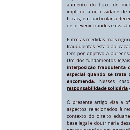
aumento do fluxo de merc
implicou a necessidade de m
fiscais, em particular a Rece
de prevenir fraudes e evasão
Entre as medidas mais rigoro
fraudulentas está a aplicaçã
tem por objetivo a apreensã
interposição fraudulenta d
especial quando se trata 
encomenda
responsabilidade solidária
O presente artigo visa a o
aspectos relacionados à re
contexto do direito aduanei
base legal e doutrinária des