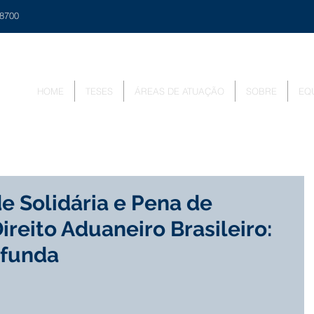
48700
HOME
TESES
ÁREAS DE ATUAÇÃO
SOBRE
EQ
e Solidária e Pena de
reito Aduaneiro Brasileiro:
ofunda