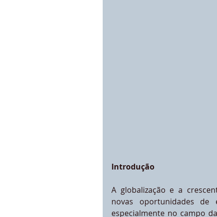
Introdução
A globalização e a crescen
novas oportunidades de e
especialmente no campo das