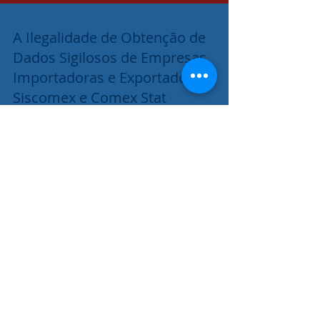
A Ilegalidade de Obtenção de
Dados Sigilosos de Empresas
Importadoras e Exportadoras:
Siscomex e Comex Stat
A Ilegalidade de Obtenção Legal de Dados
Sigilosos de Empresas Importadoras e
Exportadoras: Siscomex e Comex Stat
Posts Em Destaque