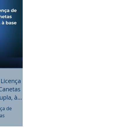
 Licença de
 Canetas
pla, à
nça de
as
 à base de