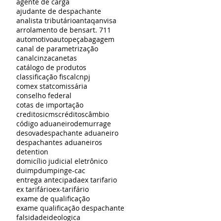
agente de carga
ajudante de despachante
analista tributário
antaq
anvisa
arrolamento de bens
art. 711
automotivo
autopeça
bagagem
canal de parametrização
canalcinza
canetas
catálogo de produtos
classificação fiscal
cnpj
comex stat
comissária
conselho federal
cotas de importação
creditosicms
créditos
câmbio
código aduaneiro
demurrage
desova
despachante aduaneiro
despachantes aduaneiros
detention
domicílio judicial eletrônico
duimp
dumping
e-cac
entrega antecipada
ex tarifario
ex tarifário
ex-tarifário
exame de qualificação
exame qualificação despachante
falsidadeideologica