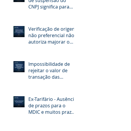
de suspensão do
CNPJ significa para
quem quer aumentar
o limite do RADAR
Verificação de origem
não preferencial não
autoriza majorar o
valor de direito
antidumping sem ato
específico do Gecex
Impossibilidade de
rejeitar o valor de
transação das
mercadorias objeto
de dumping
Ex-Tarifário - Ausência
de prazos para o
MDIC e muitos prazos
para os importadores