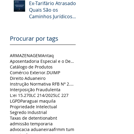
Ex-Tarifário Atrasado:
Quais São os
Caminhos Jurídicos
para a Empresa
Importadora?
Procurar por tags
ARMAZENAGEM
Antaq
Aposentadoria Especial e o Despachante Aduaneiro Autônomo: Reflexões a partir do Tema 1291 do STJ
Catálogo de Produtos
Comércio Exterior.
DUIMP
Direito Aduaneiro
Instrução Normativa RFB Nº 2.226
Interposição Fraudulenta
L:ei 15.270
LC 214/2025
LC 227
LGPD
Paraguai maquila
Propriedade Intelectual
Segredo Industrial
Taxas de detention
abnt
admissão temporaria
advocacia aduaneira
afrmm tum