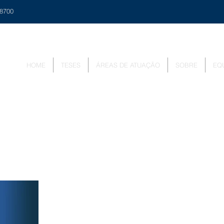
48700
HOME
TESES
ÁREAS DE ATUAÇÃO
SOBRE
EQ