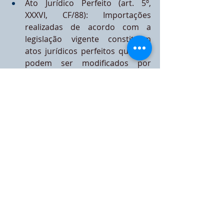
Ato Jurídico Perfeito (art. 5º, 
XXXVI, CF/88): Importações 
realizadas de acordo com a 
legislação vigente constituem 
atos jurídicos perfeitos que não 
podem ser modificados por 
normas posteriores.
Norma do CTN (art. 105, CTN): O 
fato gerador consumado 
(registro da DI e o desembaraço 
aduaneiro) não pode ser 
atingido por legislação posterior 
que cria ou aumenta o encargo 
do importador.
Portanto, sim, é possível alegar que a 
retroatividade dos direitos 
antidumping é ilegal, especialmente 