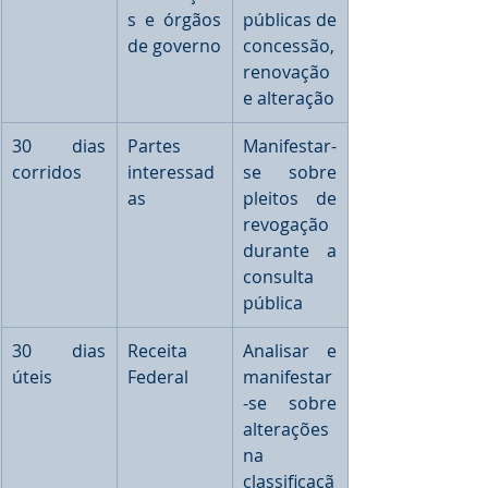
s e órgãos 
públicas de 
de governo
concessão, 
renovação 
e alteração
30 dias 
Partes 
Manifestar-
corridos
interessad
se sobre 
as
pleitos de 
revogação 
durante a 
consulta 
pública
30 dias 
Receita 
Analisar e 
úteis
Federal
manifestar
-se sobre 
alterações 
na 
classificaçã