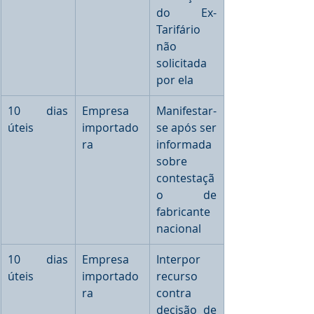
do Ex-
Tarifário 
não 
solicitada 
por ela
10 dias 
Empresa 
Manifestar-
úteis
importado
se após ser 
ra
informada 
sobre 
contestaçã
o de 
fabricante 
nacional
10 dias 
Empresa 
Interpor 
úteis
importado
recurso 
ra
contra 
decisão de 