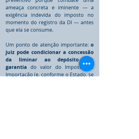
preventivo porque combate uma 
ameaça concreta e iminente — a 
exigência indevida do imposto no 
momento do registro da DI — antes 
que ela se consume.
Um ponto de atenção importante: 
o 
juiz pode condicionar a concessão 
da liminar ao depósito em 
garantia
 do valor do Imposto de 
Importação (e, conforme o Estado, se 
não houver exoneração ou 
diferimento, também da diferença de 
ICMS). Isso não é o ideal, mas ainda 
assim costuma ser vantajoso, pois o 
depósito judicial rende correção 
monetária e, se o Ex-Tarifário for 
concluído, o valor é liberado 
integralmente.