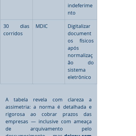
indeferime
nto
30 dias 
MDIC
Digitalizar 
corridos
document
os físicos 
após 
normalizaç
ão do 
sistema 
eletrônico
A tabela revela com clareza a 
assimetria: a norma é detalhada e 
rigorosa ao cobrar prazos das 
empresas — inclusive com ameaça 
de arquivamento pelo 