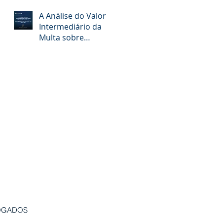
do Ex-Tarifário do
Demonstrativo dos
A Análise do Valor
Gastos Tributários da
Intermediário da
LOA 2026
Multa sobre
informação inexata
ou incompleta no Art.
341-G, § 7º, III da LC
227
OGADOS