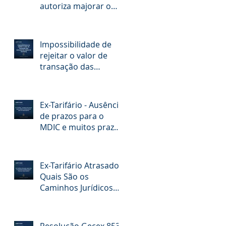
autoriza majorar o
valor de direito
antidumping sem ato
específico do Gecex
Impossibilidade de
rejeitar o valor de
transação das
mercadorias objeto
de dumping
Ex-Tarifário - Ausência
de prazos para o
MDIC e muitos prazos
para os importadores
Ex-Tarifário Atrasado:
Quais São os
Caminhos Jurídicos
para a Empresa
Importadora?