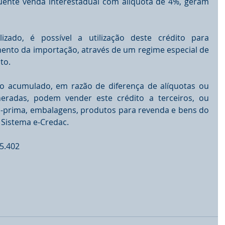
nte venda interestadual com alíquota de 4%, geram 
izado, é possível a utilização deste crédito para 
to da importação, através de um regime especial de 
to.
 acumulado, em razão de diferença de alíquotas ou 
radas, podem vender este crédito a terceiros, ou 
a-prima, embalagens, produtos para revenda e bens do 
o Sistema e-Credac.
5.402