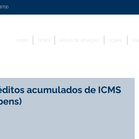
48700
HOME
TESES
ÁREAS DE ATUAÇÃO
SOBRE
EQ
réditos acumulados de ICMS
bens)