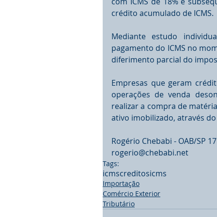
com ICMS de 18% e subseque
crédito acumulado de ICMS. 
Mediante estudo individual
pagamento do ICMS no momen
diferimento parcial do impos
Empresas que geram crédito
operações de venda desone
realizar a compra de matéri
ativo imobilizado, através d
Rogério Chebabi - OAB/SP 17
rogerio@chebabi.net
Tags:
icms
creditosicms
Importação
Comércio Exterior
Tributário