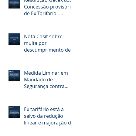
Resolução Gecex 853 -
Concessão provisória
de Ex Tarifário -
Violação da Isonomia,
irracionalidade
manifesta e solução
Nota Cosit sobre
judicial
multa por
descumprimento de
obrigação acessória -
art. 341-G, XIX, LC
214/2025
Medida Liminar em
Mandado de
Segurança contra
Omissão
Administrativa em
Processos de Ex-
Ex tarifário está a
Tarifário por não
salvo da redução
envio à Consulta
linear e majoração de
Pública
alíquota - A Exclusão