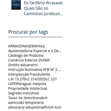
Ex-Tarifário Atrasado:
Quais São os
Caminhos Jurídicos
para a Empresa
Importadora?
Procurar por tags
ARMAZENAGEM
Antaq
Aposentadoria Especial e o Despachante Aduaneiro Autônomo: Reflexões a partir do Tema 1291 do STJ
Catálogo de Produtos
Comércio Exterior.
DUIMP
Direito Aduaneiro
Instrução Normativa RFB Nº 2.226
Interposição Fraudulenta
L:ei 15.270
LC 214/2025
LC 227
LGPD
Paraguai maquila
Propriedade Intelectual
Segredo Industrial
Taxas de detention
abnt
admissão temporaria
advocacia aduaneira
afrmm tum