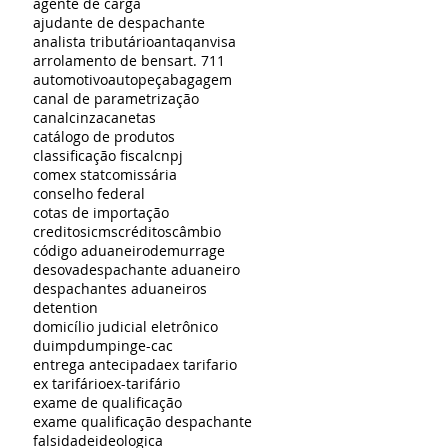
agente de carga
ajudante de despachante
analista tributário
antaq
anvisa
arrolamento de bens
art. 711
automotivo
autopeça
bagagem
canal de parametrização
canalcinza
canetas
catálogo de produtos
classificação fiscal
cnpj
comex stat
comissária
conselho federal
cotas de importação
creditosicms
créditos
câmbio
código aduaneiro
demurrage
desova
despachante aduaneiro
despachantes aduaneiros
detention
domicílio judicial eletrônico
duimp
dumping
e-cac
entrega antecipada
ex tarifario
ex tarifário
ex-tarifário
exame de qualificação
exame qualificação despachante
falsidadeideologica