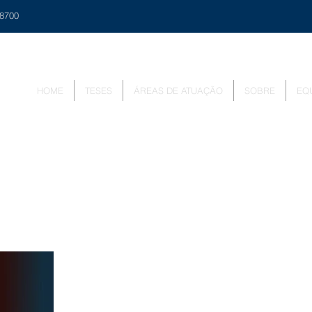
48700
HOME
TESES
ÁREAS DE ATUAÇÃO
SOBRE
EQ