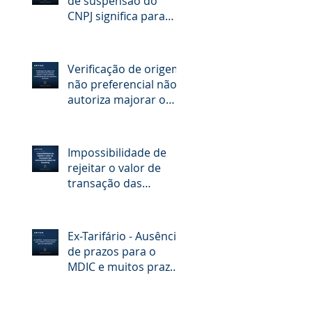
de suspensão do
CNPJ significa para
quem quer aumentar
o limite do RADAR
Verificação de origem
não preferencial não
autoriza majorar o
valor de direito
antidumping sem ato
específico do Gecex
Impossibilidade de
rejeitar o valor de
transação das
mercadorias objeto
de dumping
Ex-Tarifário - Ausência
de prazos para o
MDIC e muitos prazos
para os importadores