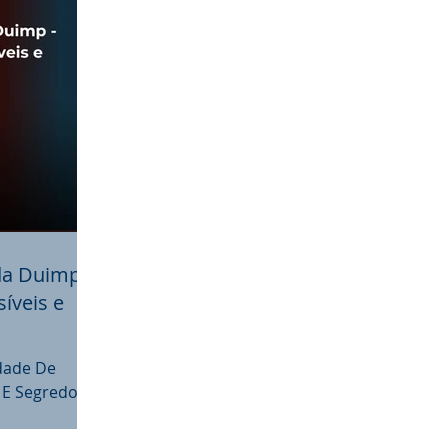
da Duimp -
íveis e
edade De
 E Segredo
rodutos Da