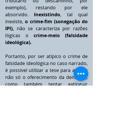
tributário ou descaminho, por 
exemplo), restando por ele 
absorvido. 
Inexistindo
, tal qual 
inexiste, 
o crime-fim (sonegação do 
IPI),
 não se caracteriza por razões 
lógicas o 
crime-meio (falsidade 
ideológica).
Portanto, por ser atípico o crime de 
falsidade ideológica no caso narrado, 
é possível utilizar a tese para afastar 
não só o oferecimento da denúncia, 
como também tentar extinguir 
qualquer tentativa de Acordo de Não 
Persecução Penal pelo Ministério 
Público Federal.
Rogerio Zarattini Chebabi
Advogado - OAB/SP 175.402