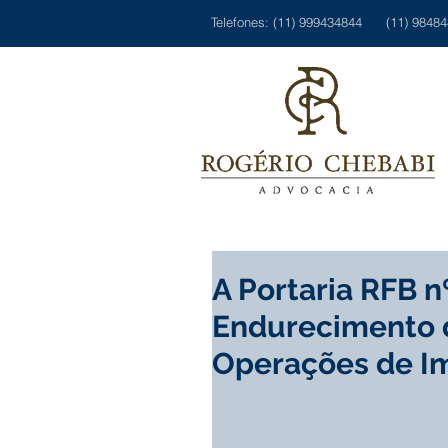
Telefones: (11) 999434844 (11) 9848
A Portaria RFB n
Endurecimento d
Operações de I