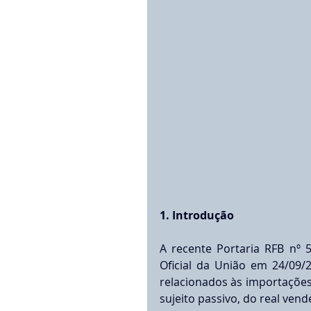
1. Introdução
A recente Portaria RFB nº 
Oficial da União em 24/09/2
relacionados às importações
sujeito passivo, do real ve