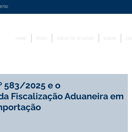
48700
HOME
TESES
ÁREAS DE ATUAÇÃO
SOBRE
EQ
º 583/2025 e o
a Fiscalização Aduaneira em
mportação