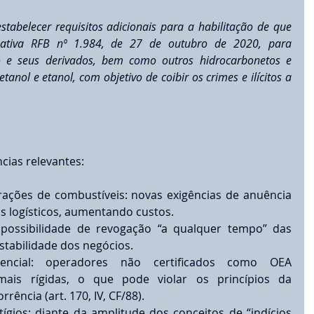
stabelecer requisitos adicionais para a habilitação de que 
mativa RFB nº 1.984, de 27 de outubro de 2020, para 
o e seus derivados, bem como outros hidrocarbonetos e 
tanol e etanol, com objetivo de coibir os crimes e ilícitos a 
cias relevantes:
ações de combustíveis: novas exigências de anuência 
 logísticos, aumentando custos.
a possibilidade de revogação “a qualquer tempo” das 
estabilidade dos negócios.
rencial: operadores não certificados como OEA 
ais rígidas, o que pode violar os princípios da 
rência (art. 170, IV, CF/88).
ígios: diante da amplitude dos conceitos de “indícios 