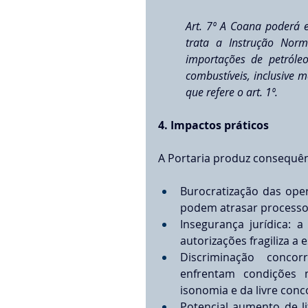
Art. 7º A Coana poderá e
trata a Instrução Nor
importações de petróle
combustíveis, inclusive me
que refere o art. 1º.
4. Impactos práticos
A Portaria produz consequên
Burocratização das oper
podem atrasar processos
Insegurança jurídica: 
autorizações fragiliza a 
Discriminação concor
enfrentam condições m
isonomia e da livre concor
Potencial aumento de lit