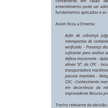
contêineres em razão de r
entendimento pode ser adota
fundamentos aplicados e as 
Assim ficou a Ementa:
Ação de cobrança julga
intempestiva de contain
verificada - Presença d
suficiente para análise 
defesa inocorrente - Aptid
alínea “d”, do CPC - Inc
transportadora marítima 
passiva mantidas - Relaç
CDC - Conhecimento marít
em decorrência da ret
improcedente Recurso pr
Trecho relevante da decisão: