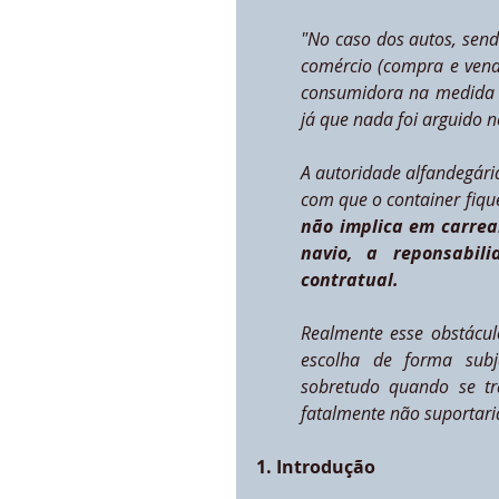
"No caso dos autos, send
comércio (compra e venda
consumidora na medida e
já que nada foi arguido n
A autoridade alfandegária
com que o container fique
não implica em carrear
navio, a reponsabil
contratual.
Realmente esse obstácul
escolha de forma subje
sobretudo quando se tr
fatalmente não suportari
1. Introdução