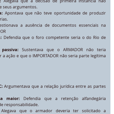
:
 Alegava que a decisão de primeira instância não 
e seus argumentos.
a:
 Apontava que não teve oportunidade de produzir 
ias.
estionava a ausência de documentos essenciais na 
DOR
:
 Defendia que o foro competente seria o do Rio de 
 passiva:
 Sustentava que o ARMADOR não teria 
r a ação e que o IMPORTADOR não seria parte legítima 
C:
 Argumentava que a relação jurídica entre as partes 
ça maior:
 Defendia que a retenção alfandegária 
de responsabilidade.
 Alegava que o armador deveria ter solicitado a 