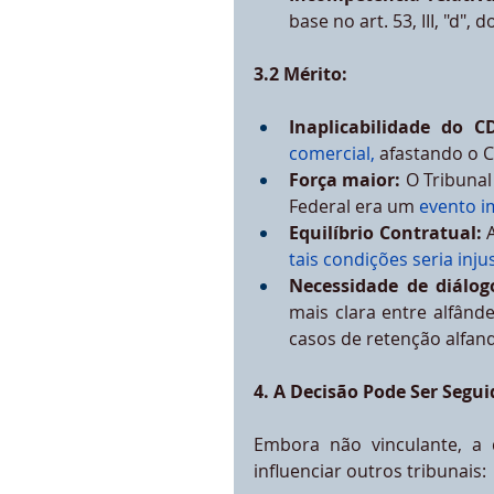
base no art. 53, III, "d", 
3.2 Mérito:
Inaplicabilidade do C
comercial,
 afastando o 
Força maior:
 O Tribuna
Federal era um 
evento i
Equilíbrio Contratual:
 
tais condições seria in
Necessidade de diálog
mais clara entre alfând
casos de retenção alfand
4. A Decisão Pode Ser Segu
Embora não vinculante, a 
influenciar outros tribunais: