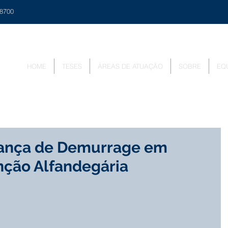
48700
HOME
TESES
ÁREAS DE ATUAÇÃO
SOBRE
EQ
rança de Demurrage em
nção Alfandegária