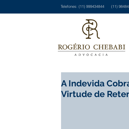
Telefones: (11) 999434844 (11) 9848
A Indevida Cob
Virtude de Rete