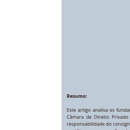
Resumo:
Este artigo analisa os fund
Câmara de Direito Privado 
responsabilidade do consign