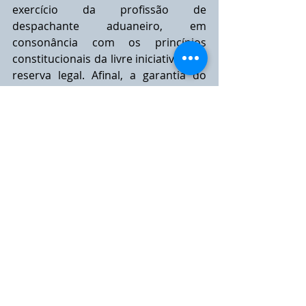
exercício da profissão de 
despachante aduaneiro, em 
consonância com os princípios 
constitucionais da livre iniciativa e da 
reserva legal. Afinal, a garantia do 
livre exercício profissional, com a 
devida regulamentação legal, é 
essencial para o desenvolvimento 
econômico e social do país, 
fomentando a competitividade e a 
eficiência; e isso não se dará sequer 
através de Decreto Lei, mas somente 
por Lei Ordinária.
Rogerio Zarattini Chebabi
Advogado - OAB/SP 175.402
rogerio@chebabi.net
Tags:
despachante aduaneiro