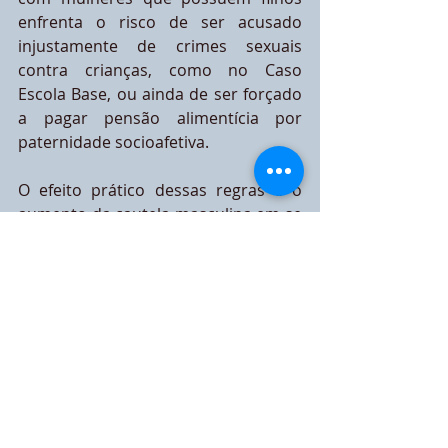
enfrenta o risco de ser acusado 
injustamente de crimes sexuais 
contra crianças, como no Caso 
Escola Base, ou ainda de ser forçado 
a pagar pensão alimentícia por 
paternidade socioafetiva.
O efeito prático dessas regras é o 
aumento da cautela masculina em se 
relacionar. Muitos homens optam 
pela solteirice permanente, 
reconhecendo que os riscos 
superam os benefícios. Da mesma 
forma, mulheres relatam que "não 
encontram pretendentes dispostos a 
um compromisso sério", sem 
perceber que a causa está nas 
próprias leis que as protegem.