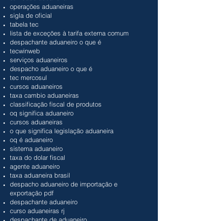
operações aduaneiras
sigla de oficial
tabela tec
lista de exceções à tarifa externa comum
despachante aduaneiro o que é
tecwinweb
serviços aduaneiros
despacho aduaneiro o que é
tec mercosul
cursos aduaneiros
taxa cambio aduaneiras
classificação fiscal de produtos
oq significa aduaneiro
cursos aduaneiras
o que significa legislação aduaneira
oq é aduaneiro
sistema aduaneiro
taxa do dolar fiscal
agente aduaneiro
taxa aduaneira brasil
despacho aduaneiro de importação e
exportação pdf
despachante aduaneiro
curso aduaneiras rj
despachante de aduaneiro