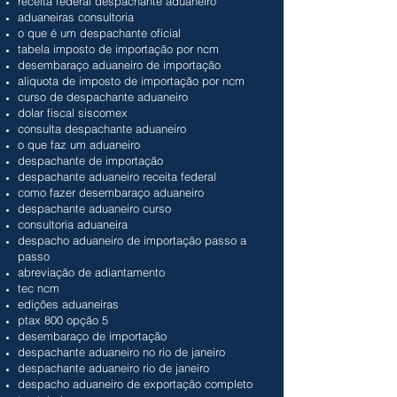
receita federal despachante aduaneiro
aduaneiras consultoria
o que é um despachante oficial
tabela imposto de importação por ncm
desembaraço aduaneiro de importação
aliquota de imposto de importação por ncm
curso de despachante aduaneiro
dolar fiscal siscomex
consulta despachante aduaneiro
o que faz um aduaneiro
despachante de importação
despachante aduaneiro receita federal
como fazer desembaraço aduaneiro
despachante aduaneiro curso
consultoria aduaneira
despacho aduaneiro de importação passo a
passo
abreviação de adiantamento
tec ncm
edições aduaneiras
ptax 800 opção 5
desembaraço de importação
despachante aduaneiro no rio de janeiro
despachante aduaneiro rio de janeiro
despacho aduaneiro de exportação completo