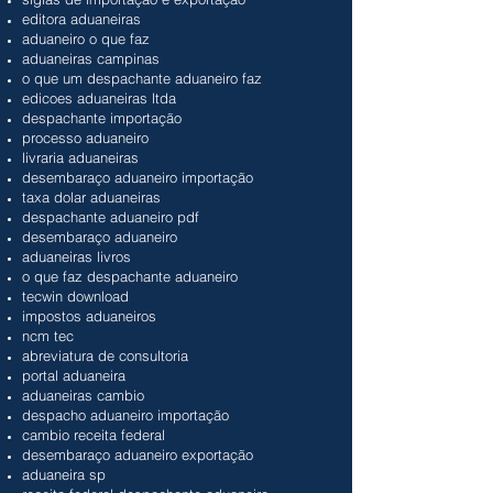
editora aduaneiras
aduaneiro o que faz
aduaneiras campinas
o que um despachante aduaneiro faz
edicoes aduaneiras ltda
despachante importação
processo aduaneiro
livraria aduaneiras
desembaraço aduaneiro importação
taxa dolar aduaneiras
despachante aduaneiro pdf
desembaraço aduaneiro
aduaneiras livros
o que faz despachante aduaneiro
tecwin download
impostos aduaneiros
ncm tec
abreviatura de consultoria
portal aduaneira
aduaneiras cambio
despacho aduaneiro importação
cambio receita federal
desembaraço aduaneiro exportação
aduaneira sp