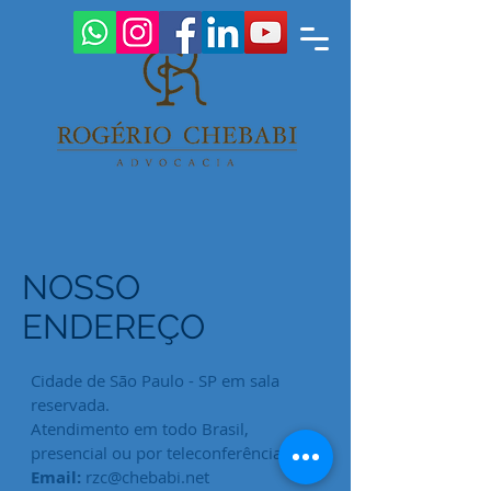
NOSSO
ENDEREÇO
Cidade de São Paulo - SP em sala
reservada.
Atendimento em todo Brasil,
presencial ou por teleconferência.
Email:
rzc@chebabi.net