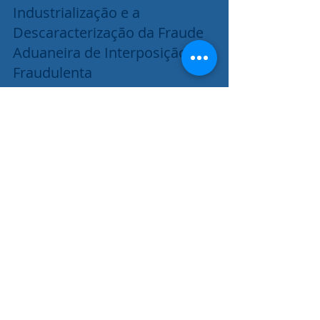
Industrialização e a
Descaracterização da Fraude
Aduaneira de Interposição
Fraudulenta
Í ndice Introdução Apresentação do
conceito de interposição fraudulenta O
papel da industrialização na
descaracterização dessa prática O...
Posts Em Destaque