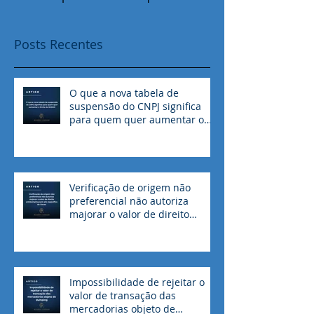
forem publicados, você
poderá vê-los aqui.
Posts Recentes
O que a nova tabela de
suspensão do CNPJ significa
para quem quer aumentar o
limite do RADAR
Verificação de origem não
preferencial não autoriza
majorar o valor de direito
antidumping sem ato
específico do Gecex
Impossibilidade de rejeitar o