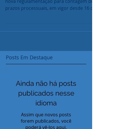
Prezados Clientes, Informamos sobre a
nova regulamentação para contagem de
prazos processuais, em vigor desde 16 de
maio de 2025,...
Posts Em Destaque
Ainda não há posts
publicados nesse
idioma
Assim que novos posts