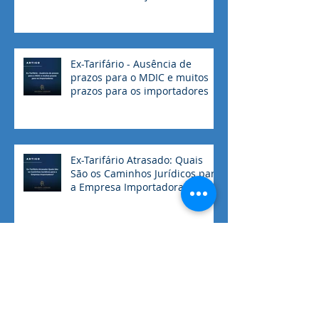
valor de transação das
mercadorias objeto de
dumping
Ex-Tarifário - Ausência de
prazos para o MDIC e muitos
prazos para os importadores
Ex-Tarifário Atrasado: Quais
São os Caminhos Jurídicos para
a Empresa Importadora?
Procurar por tags
ARMAZENAGEM
Antaq